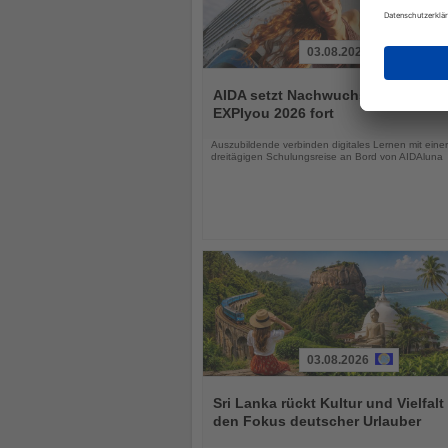
03.08.2026
Lesen
Sie
AIDA setzt Nachwuchsprogramm
die
EXPIyou 2026 fort
Nachrichten
Auszubildende verbinden digitales Lernen mit einer
dreitägigen Schulungsreise an Bord von AIDAluna
03.08.2026
Lesen
Sie
Sri Lanka rückt Kultur und Vielfalt 
die
den Fokus deutscher Urlauber
Nachrichten