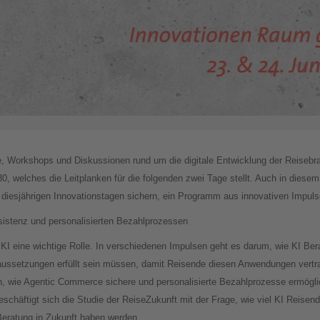
e, Workshops und Diskussionen rund um die digitale Entwicklung der Reisebr
, welches die Leitplanken für die folgenden zwei Tage stellt. Auch in diesem
en diesjährigen Innovationstagen sichern, ein Programm aus innovativen Impul
sistenz und personalisierten Bezahlprozessen
em KI eine wichtige Rolle. In verschiedenen Impulsen geht es darum, wie KI 
ussetzungen erfüllt sein müssen, damit Reisende diesen Anwendungen vertrau
wie Agentic Commerce sichere und personalisierte Bezahlprozesse ermöglich
beschäftigt sich die Studie der ReiseZukunft mit der Frage, wie viel KI Reis
Beratung in Zukunft haben werden.