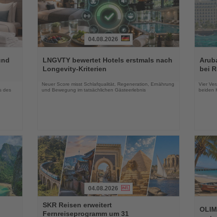
04.08.2026
Lesen
Lesen
Sie
Sie
und
LNGVTY bewertet Hotels erstmals nach
Arub
die
die
Longevity-Kriterien
bei 
Nachrichten
Nachri
Neuer Score misst Schlafqualität, Regeneration, Ernährung
Vier Ver
s des
und Bewegung im tatsächlichen Gästeerlebnis
beiden K
04.08.2026
Lesen
Lesen
SKR Reisen erweitert
Sie
Sie
OLIM
Fernreiseprogramm um 31
die
die