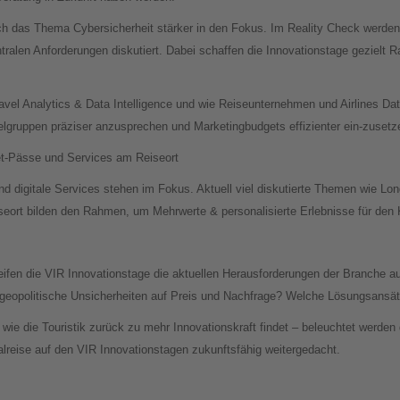
uch das Thema Cybersicherheit stärker in den Fokus. Im Reality Check werde
ralen Anforderungen diskutiert. Dabei schaffen die Innovationstage gezielt R
vel Analytics & Data Intelligence und wie Reiseunternehmen und Airlines Da
lgruppen präziser anzusprechen und Marketingbudgets effizienter ein-zusetz
et-Pässe und Services am Reiseort
 digitale Services stehen im Fokus. Aktuell viel diskutierte Themen wie Long
ort bilden den Rahmen, um Mehrwerte & personalisierte Erlebnisse für den 
ifen die VIR Innovationstage die aktuellen Herausforderungen der Branche 
geopolitische Unsicherheiten auf Preis und Nachfrage? Welche Lösungsansätz
wie die Touristik zurück zu mehr Innovationskraft findet – beleuchtet werden
lreise auf den VIR Innovationstagen zukunftsfähig weitergedacht.