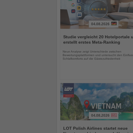
04.08.2026
Lesen
Sie
Studie vergleicht 20 Hotelportale 
die
erstellt erstes Meta-Ranking
Nachrichten
Neue Analyse zeigt Unterschiede zwischen
Bewertungsplattformen und untersucht den Einflus
Schlafkomforts auf die Gästezufriedenheit
04.08.2026
Lesen
Sie
LOT Polish Airlines startet neue
die