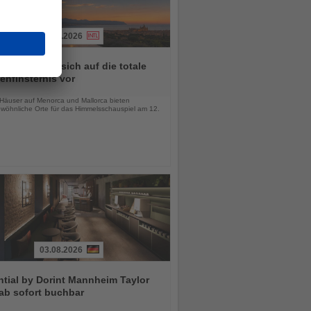
03.08.2026
ren bereiten sich auf die totale
nfinsternis vor
chten
-Häuser auf Menorca und Mallorca bieten
wöhnliche Orte für das Himmelsschauspiel am 12.
03.08.2026
tial by Dorint Mannheim Taylor
ab sofort buchbar
chten