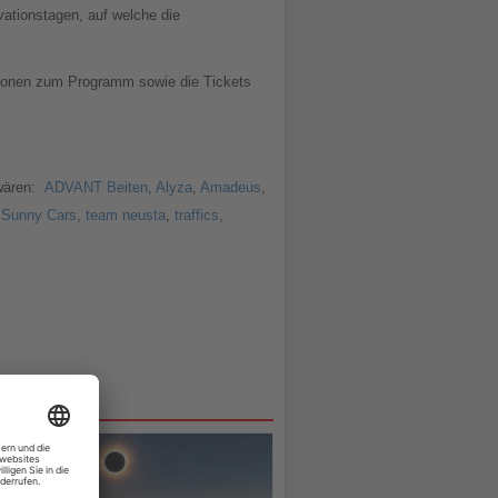
ationstagen, auf welche die
mationen zum Programm sowie die Tickets
wären:
ADVANT Beiten
,
Alyza
,
Amadeus
,
,
Sunny Cars
,
team neusta
,
traffics
,