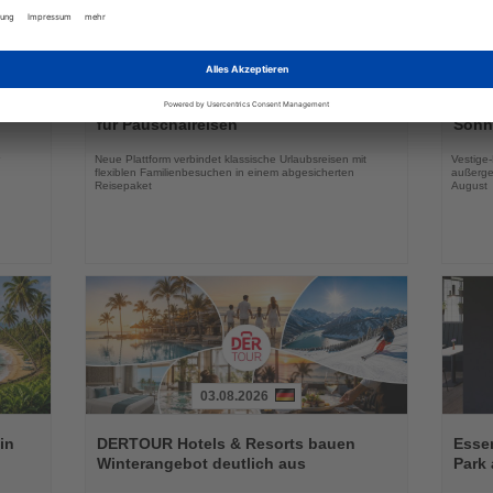
03.08.2026
Lesen
Lesen
Sie
Sie
SunExpress Holidays erweitert Vertrieb
Balea
die
die
für Pauschalreisen
Sonne
Nachrichten
Nachri
Neue Plattform verbindet klassische Urlaubsreisen mit
Vestige
flexiblen Familienbesuchen in einem abgesicherten
außerge
Reisepaket
August
03.08.2026
Lesen
Lesen
Sie
Sie
in
DERTOUR Hotels & Resorts bauen
Essen
die
die
Winterangebot deutlich aus
Park 
Nachrichten
Nachri