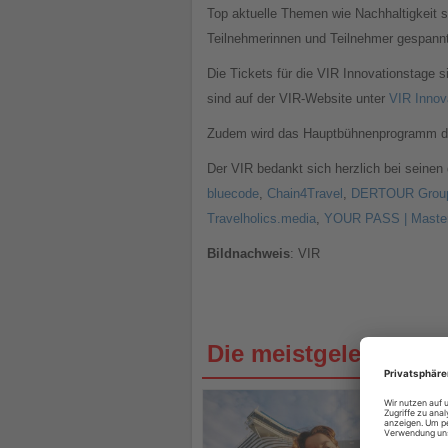
Top aktuelle Themen wie Nachhaltigkeit 
Teilnehmerinnen und Teilnehmer gespannt
Die Tickets für die VIR Innovationstage 
sind auf der VIR-Website unter
VIR Innov
Zudem wird das Hauptbühnenprogramm der
Der VIR bedankt sich herzlich bei seinen
bluecode
,
Chain4Travel
,
DERTOUR Grou
Travelholics.media
,
YOUR PASS | Maste
Bildnachweis
: VIR
Die meistgelesenen 