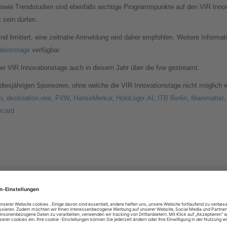
sowie Trendstudien sind ebenfalls wichtige Programmpunkte auf den VIR Innov
 sein dürfen.
sind limitiert, eine zeitnahe Anmeldung wird daher empfohlen. Weitere Infor
ationstage
verfügbar.
 VIR Innovationstage auch in diesem Jahr über die fvw gestreamt.
 diesjährigen Sponsoren, ohne welche die VIR Innovationstage nicht möglich 
p
,
destination.one
,
FVW
,
HanseMerkur
,
HoloLogix.AI
,
ITB Berlin
,
Mainmatter
rcard
Nachrichten