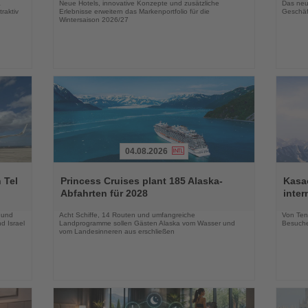
a
Neue Hotels, innovative Konzepte und zusätzliche
Das neu
raktiv
Erlebnisse erweitern das Markenportfolio für die
Geschäf
Wintersaison 2026/27
04.08.2026
Lesen
Lesen
Sie
Sie
 Tel
Princess Cruises plant 185 Alaska-
Kasac
die
die
Abfahrten für 2028
inte
Nachrichten
Nachri
 und
Acht Schiffe, 14 Routen und umfangreiche
Von Tenn
d Israel
Landprogramme sollen Gästen Alaska vom Wasser und
Besuche
vom Landesinneren aus erschließen