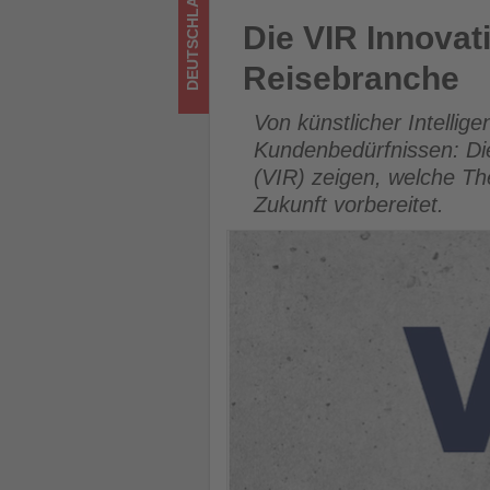
DEUTSCHLAND
was
Die VIR Innovationstage blick
Die VIR Innovat
im
Reisebranche
Tourismus
Von künstlicher Intelli
los
Kundenbedürfnissen: Die
(VIR) zeigen, welche Th
ist!
Zukunft vorbereitet.