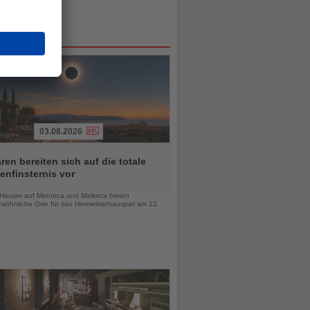
03.08.2026
ren bereiten sich auf die totale
nfinsternis vor
chten
-Häuser auf Menorca und Mallorca bieten
wöhnliche Orte für das Himmelsschauspiel am 12.