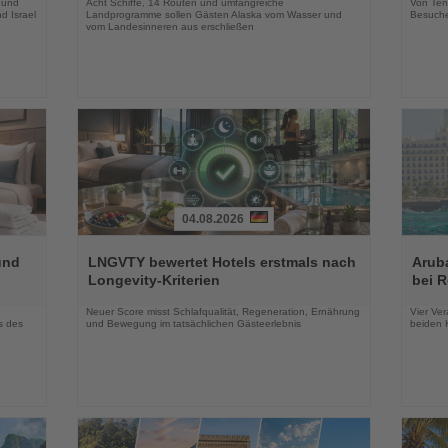
 und
Acht Schiffe, 14 Routen und umfangreiche
Von Tenn
d Israel
Landprogramme sollen Gästen Alaska vom Wasser und
Besuche
vom Landesinneren aus erschließen
04.08.2026
Lesen
Lesen
Sie
Sie
und
LNGVTY bewertet Hotels erstmals nach
Arub
die
die
Longevity-Kriterien
bei 
Nachrichten
Nachri
Neuer Score misst Schlafqualität, Regeneration, Ernährung
Vier Ver
s des
und Bewegung im tatsächlichen Gästeerlebnis
beiden K