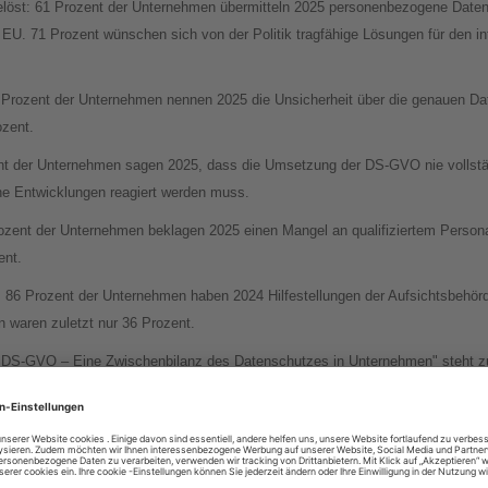
gelöst: 61 Prozent der Unternehmen übermitteln 2025 personenbezogene Daten
r EU. 71 Prozent wünschen sich von der Politik tragfähige Lösungen für den in
 Prozent der Unternehmen nennen 2025 die Unsicherheit über die genauen Da
ozent.
nt der Unternehmen sagen 2025, dass die Umsetzung der DS-GVO nie vollstän
che Entwicklungen reagiert werden muss.
zent der Unternehmen beklagen 2025 einen Mangel an qualifiziertem Persona
ent.
 86 Prozent der Unternehmen haben 2024 Hilfestellungen der Aufsichtsbehörd
en waren zuletzt nur 36 Prozent.
re DS-GVO – Eine Zwischenbilanz des Datenschutzes in Unternehmen" steht z
0-Jahre-DS-GVO