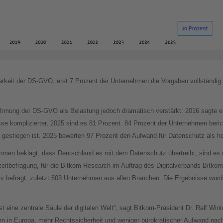
keit der DS-GVO, erst 7 Prozent der Unternehmen die Vorgaben vollständig o
ehmung der DS-GVO als Belastung jedoch dramatisch verstärkt: 2016 sagte ei
 komplizierter, 2025 sind es 81 Prozent. 84 Prozent der Unternehmen beric
gestiegen ist. 2025 bewerten 97 Prozent den Aufwand für Datenschutz als ho
men beklagt, dass Deutschland es mit dem Datenschutz übertreibt, sind es m
zeitbefragung, für die Bitkom Research im Auftrag des Digitalverbands Bitkom
tiv befragt, zuletzt 603 Unternehmen aus allen Branchen. Die Ergebnisse wur
 ist eine zentrale Säule der digitalen Welt“, sagt Bitkom-Präsident Dr. Ralf W
en in Europa, mehr Rechtssicherheit und weniger bürokratischer Aufwand na