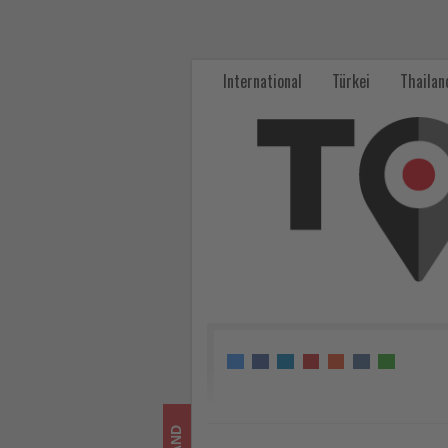
Datenschutz
verankert,
International
Türkei
Thailan
aber
jedes
Jahr
aufwendiger
-
Wissen,
was
im
Tourismus