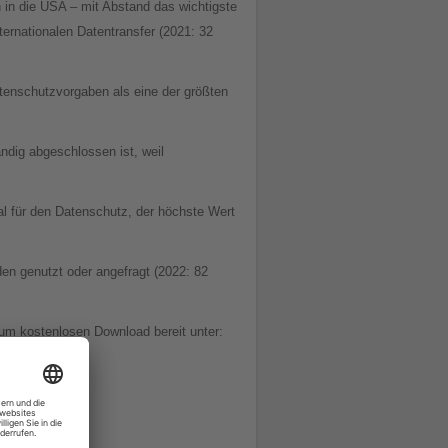
 in die USA – mit Abstand das wichtigste
ternationalen Datentransfer (2021: 32
tenschutzvorgaben als eine der größten
dig abgeschlossen ist, weil
l für den Datenschutz, der höchste Wert
en genutzt oder angefragt (2022: 82
um kostenlosen Download bereit unter: