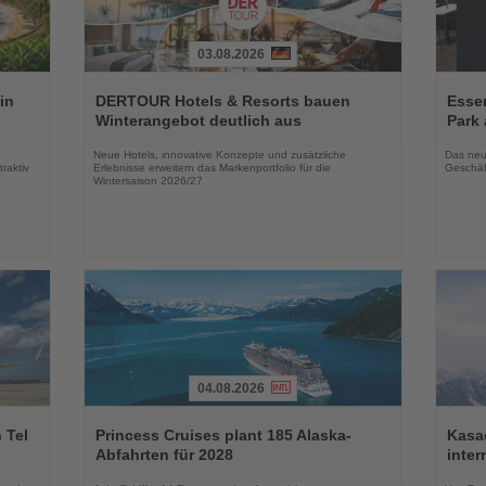
03.08.2026
Lesen
Lesen
Sie
Sie
in
DERTOUR Hotels & Resorts bauen
Essen
die
die
Winterangebot deutlich aus
Park 
Nachrichten
Nachri
a
Neue Hotels, innovative Konzepte und zusätzliche
Das neu
raktiv
Erlebnisse erweitern das Markenportfolio für die
Geschäf
Wintersaison 2026/27
04.08.2026
Lesen
Lesen
Sie
Sie
 Tel
Princess Cruises plant 185 Alaska-
Kasac
die
die
Abfahrten für 2028
inte
Nachrichten
Nachri