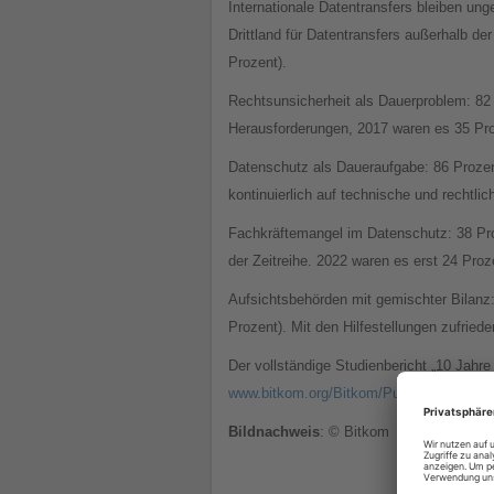
Internationale Datentransfers bleiben un
Drittland für Datentransfers außerhalb de
Prozent).
Rechtsunsicherheit als Dauerproblem: 82
Herausforderungen, 2017 waren es 35 Pr
Datenschutz als Daueraufgabe: 86 Proze
kontinuierlich auf technische und rechtli
Fachkräftemangel im Datenschutz: 38 Pro
der Zeitreihe. 2022 waren es erst 24 Proz
Aufsichtsbehörden mit gemischter Bilanz:
Prozent). Mit den Hilfestellungen zufried
Der vollständige Studienbericht „10 Jah
www.bitkom.org/Bitkom/Publikationen/1
Bildnachweis
: © Bitkom