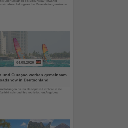
is über Marathon bis Eiskunstlauf erwartet
r ein abwechslungsreicher Veranstaltungskalender
04.08.2026
a und Curaçao werben gemeinsam
Roadshow in Deutschland
chten
anstaltungen bieten Reiseprofis Einblicke in die
aribikinseln und ihre touristischen Angebote