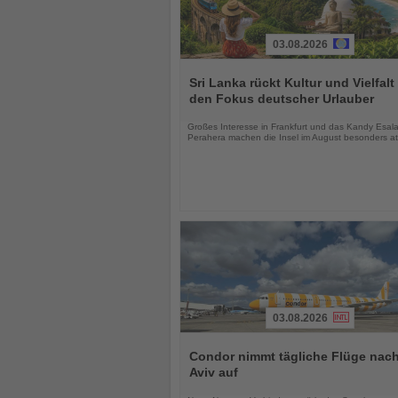
03.08.2026
Lesen
Sie
Sri Lanka rückt Kultur und Vielfalt 
die
den Fokus deutscher Urlauber
Nachrichten
Großes Interesse in Frankfurt und das Kandy Esal
Perahera machen die Insel im August besonders att
03.08.2026
Lesen
Sie
Condor nimmt tägliche Flüge nach
die
Aviv auf
Nachrichten