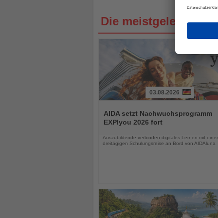
Die meistgelesenen 
03.08.2026
Lesen
Sie
AIDA setzt Nachwuchsprogramm
die
EXPIyou 2026 fort
Nachrichten
Auszubildende verbinden digitales Lernen mit einer
dreitägigen Schulungsreise an Bord von AIDAluna