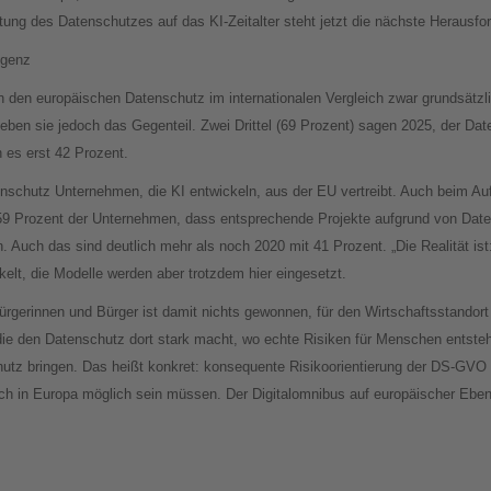
ichtung des Datenschutzes auf das KI-Zeitalter steht jetzt die nächste Herausfo
igenz
den europäischen Datenschutz im internationalen Vergleich zwar grundsätzlich
leben sie jedoch das Gegenteil. Zwei Drittel (69 Prozent) sagen 2025, der Da
 es erst 42 Prozent.
nschutz Unternehmen, die KI entwickeln, aus der EU vertreibt. Auch beim Au
9 Prozent der Unternehmen, dass entsprechende Projekte aufgrund von Date
. Auch das sind deutlich mehr als noch 2020 mit 41 Prozent. „Die Realität ist
elt, die Modelle werden aber trotzdem hier eingesetzt.
rgerinnen und Bürger ist damit nichts gewonnen, für den Wirtschaftsstandort 
die den Datenschutz dort stark macht, wo echte Risiken für Menschen entste
hutz bringen. Das heißt konkret: konsequente Risikoorientierung der DS-GVO 
ch in Europa möglich sein müssen. Der Digitalomnibus auf europäischer Eben