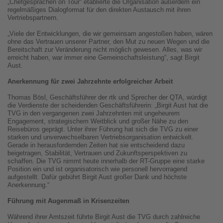
„Chefgesprächen on Tour“ etablierte die Organisation außerdem ein
regelmäßiges Dialogformat für den direkten Austausch mit ihren
Vertriebspartnern.
„Viele der Entwicklungen, die wir gemeinsam angestoßen haben, wären
ohne das Vertrauen unserer Partner, den Mut zu neuen Wegen und die
Bereitschaft zur Veränderung nicht möglich gewesen. Alles, was wir
erreicht haben, war immer eine Gemeinschaftsleistung“, sagt Birgit
Aust.
Anerkennung für zwei Jahrzehnte erfolgreicher Arbeit
Thomas Bösl, Geschäftsführer der rtk und Sprecher der QTA, würdigt
die Verdienste der scheidenden Geschäftsführerin: „Birgit Aust hat die
TVG in den vergangenen zwei Jahrzehnten mit ungeheurem
Engagement, strategischem Weitblick und großer Nähe zu den
Reisebüros geprägt. Unter ihrer Führung hat sich die TVG zu einer
starken und unverwechselbaren Vertriebsorganisation entwickelt.
Gerade in herausfordernden Zeiten hat sie entscheidend dazu
beigetragen, Stabilität, Vertrauen und Zukunftsperspektiven zu
schaffen. Die TVG nimmt heute innerhalb der RT-Gruppe eine starke
Position ein und ist organisatorisch wie personell hervorragend
aufgestellt. Dafür gebührt Birgit Aust großer Dank und höchste
Anerkennung.“
Führung mit Augenmaß in Krisenzeiten
Während ihrer Amtszeit führte Birgit Aust die TVG durch zahlreiche