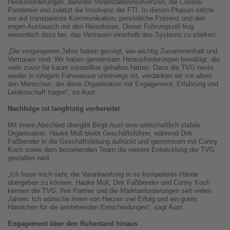
Herausforderungen, darunter Veranstalterinsolvenzen, die Corona-
Pandemie und zuletzt die Insolvenz der FTI. In diesen Phasen setzte
sie auf transparente Kommunikation, persönliche Präsenz und den
engen Austausch mit den Reisebüros. Dieser Führungsstil trug
wesentlich dazu bei, das Vertrauen innerhalb des Systems zu stärken.
„Die vergangenen Jahre haben gezeigt, wie wichtig Zusammenhalt und
Vertrauen sind. Wir haben gemeinsam Herausforderungen bewältigt, die
viele zuvor für kaum vorstellbar gehalten hätten. Dass die TVG heute
wieder in ruhigem Fahrwasser unterwegs ist, verdanken wir vor allem
den Menschen, die diese Organisation mit Engagement, Erfahrung und
Leidenschaft tragen“, so Aust.
Nachfolge ist langfristig vorbereitet
Mit ihrem Abschied übergibt Birgit Aust eine wirtschaftlich stabile
Organisation. Hauke Moll bleibt Geschäftsführer, während Dirk
Faßbender in die Geschäftsleitung aufrückt und gemeinsam mit Conny
Koch sowie dem bestehenden Team die weitere Entwicklung der TVG
gestalten wird.
„Ich freue mich sehr, die Verantwortung in so kompetente Hände
übergeben zu können. Hauke Moll, Dirk Faßbender und Conny Koch
kennen die TVG, ihre Partner und die Marktanforderungen seit vielen
Jahren. Ich wünsche ihnen von Herzen viel Erfolg und ein gutes
Händchen für die anstehenden Entscheidungen“, sagt Aust.
Engagement über den Ruhestand hinaus