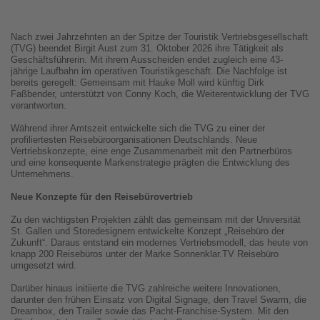
Nach zwei Jahrzehnten an der Spitze der Touristik Vertriebsgesellschaft
(TVG) beendet Birgit Aust zum 31. Oktober 2026 ihre Tätigkeit als
Geschäftsführerin. Mit ihrem Ausscheiden endet zugleich eine 43-
jährige Laufbahn im operativen Touristikgeschäft. Die Nachfolge ist
bereits geregelt: Gemeinsam mit Hauke Moll wird künftig Dirk
Faßbender, unterstützt von Conny Koch, die Weiterentwicklung der TVG
verantworten.
Während ihrer Amtszeit entwickelte sich die TVG zu einer der
profiliertesten Reisebüroorganisationen Deutschlands. Neue
Vertriebskonzepte, eine enge Zusammenarbeit mit den Partnerbüros
und eine konsequente Markenstrategie prägten die Entwicklung des
Unternehmens.
Neue Konzepte für den Reisebürovertrieb
Zu den wichtigsten Projekten zählt das gemeinsam mit der Universität
St. Gallen und Storedesignern entwickelte Konzept „Reisebüro der
Zukunft“. Daraus entstand ein modernes Vertriebsmodell, das heute von
knapp 200 Reisebüros unter der Marke Sonnenklar.TV Reisebüro
umgesetzt wird.
Darüber hinaus initiierte die TVG zahlreiche weitere Innovationen,
darunter den frühen Einsatz von Digital Signage, den Travel Swarm, die
Dreambox, den Trailer sowie das Pacht-Franchise-System. Mit den