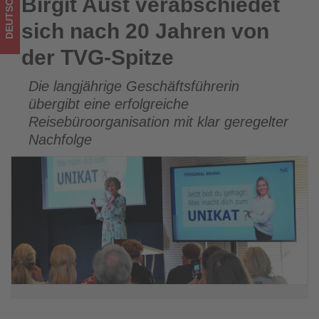
DEUTSCHLAND
Birgit Aust verabschiedet
Birgit Aust verabschiedet sich nach 20 Jahren von der TVG-
-
Spitze
sich nach 20 Jahren von
Wissen,
der TVG-Spitze
was
Die langjährige Geschäftsführerin
im
übergibt eine erfolgreiche
Tourismus
Reisebüroorganisation mit klar geregelter
Nachfolge
los
ist!