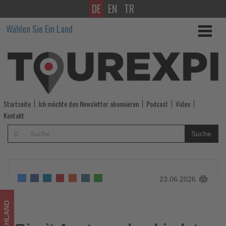
DE
EN
TR
Birgit
Wählen Sie Ein Land
Aust
verabschiedet
sich
nach
Startseite
Ich möchte den Newsletter abonnieren
Podcast
Video
20
Kontakt
Jahren
Suche
von
der
23.06.2026
TVG-
Spitze