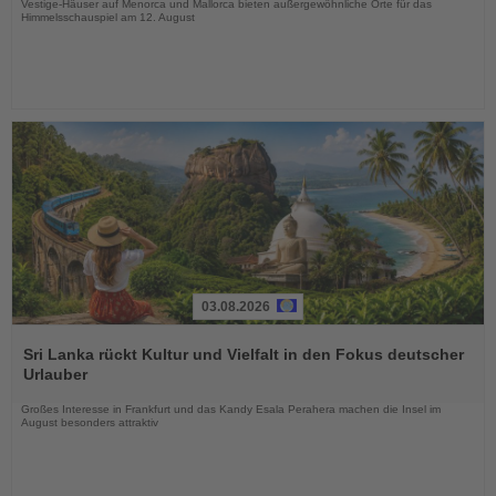
Vestige-Häuser auf Menorca und Mallorca bieten außergewöhnliche Orte für das
Himmelsschauspiel am 12. August
03.08.2026
Lesen
Sie
Sri Lanka rückt Kultur und Vielfalt in den Fokus deutscher
die
Urlauber
Nachrichten
Großes Interesse in Frankfurt und das Kandy Esala Perahera machen die Insel im
August besonders attraktiv