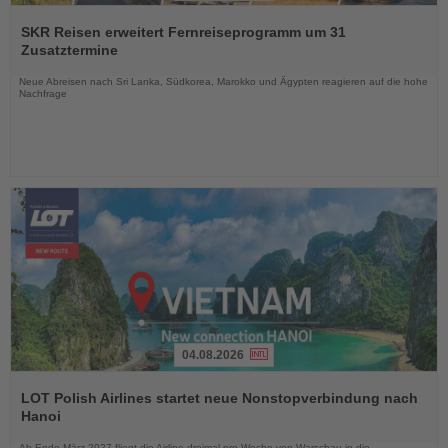
Lesen
Sie
SKR Reisen erweitert Fernreiseprogramm um 31
die
Zusatztermine
Nachrichten
Neue Abreisen nach Sri Lanka, Südkorea, Marokko und Ägypten reagieren auf die hohe
Nachfrage
04.08.2026
Lesen
Sie
LOT Polish Airlines startet neue Nonstopverbindung nach
die
Hanoi
Nachrichten
Ab Ende März 2027 fliegt die Airline dreimal pro Woche von Warschau in die