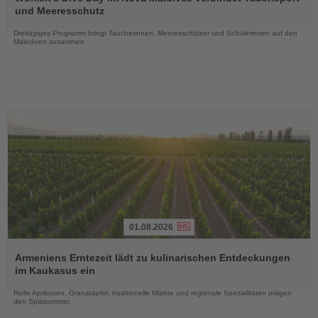
die
und Meeresschutz
Nachrichten
Dreitägiges Programm bringt Taucherinnen, Meeresschützer und Schülerinnen auf den
Malediven zusammen
01.08.2026
Lesen
Sie
Armeniens Erntezeit lädt zu kulinarischen Entdeckungen
die
im Kaukasus ein
Nachrichten
Reife Aprikosen, Granatäpfel, traditionelle Märkte und regionale Spezialitäten prägen
den Spätsommer