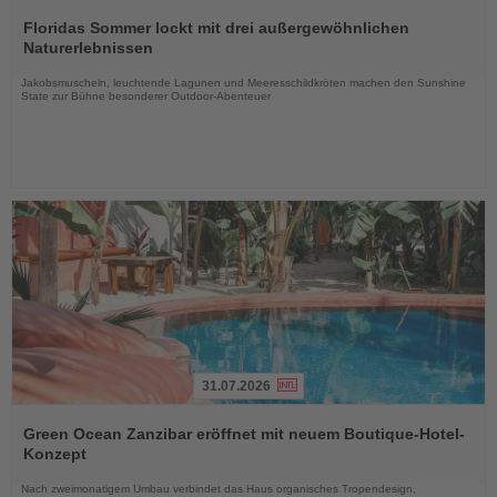
Lesen
Sie
Floridas Sommer lockt mit drei außergewöhnlichen
die
Naturerlebnissen
Nachrichten
Jakobsmuscheln, leuchtende Lagunen und Meeresschildkröten machen den Sunshine
State zur Bühne besonderer Outdoor-Abenteuer
31.07.2026
Lesen
Sie
Green Ocean Zanzibar eröffnet mit neuem Boutique-Hotel-
die
Konzept
Nachrichten
Nach zweimonatigem Umbau verbindet das Haus organisches Tropendesign,