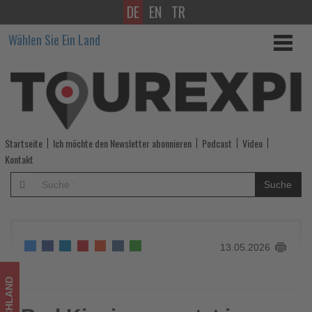
DE
EN
TR
Bad
Wählen Sie Ein Land
Kissingen
setzt
im
Sommer
Startseite
Ich möchte den Newsletter abonnieren
Podcast
Video
auf
Kontakt
Klassik,
Suche
Historie
und
13.05.2026
Open-
Air-