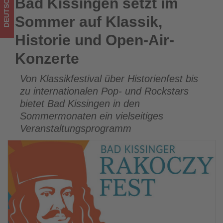
DEUTSCHLAND
Bad Kissingen setzt im
Bad Kissingen setzt im Sommer auf Klassik, Historie und
Konzerte
Open-Air-Konzerte
Sommer auf Klassik,
-
Historie und Open-Air-
Wissen,
Konzerte
was
Von Klassikfestival über Historienfest bis
im
zu internationalen Pop- und Rockstars
Tourismus
bietet Bad Kissingen in den
Sommermonaten ein vielseitiges
los
Veranstaltungsprogramm
ist!