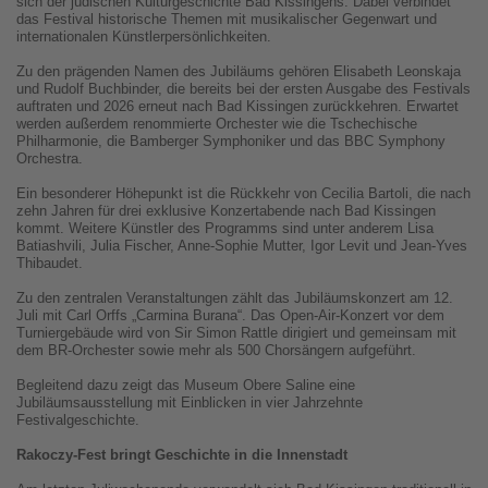
sich der jüdischen Kulturgeschichte Bad Kissingens. Dabei verbindet
das Festival historische Themen mit musikalischer Gegenwart und
internationalen Künstlerpersönlichkeiten.
Zu den prägenden Namen des Jubiläums gehören Elisabeth Leonskaja
und Rudolf Buchbinder, die bereits bei der ersten Ausgabe des Festivals
auftraten und 2026 erneut nach Bad Kissingen zurückkehren. Erwartet
werden außerdem renommierte Orchester wie die Tschechische
Philharmonie, die Bamberger Symphoniker und das BBC Symphony
Orchestra.
Ein besonderer Höhepunkt ist die Rückkehr von Cecilia Bartoli, die nach
zehn Jahren für drei exklusive Konzertabende nach Bad Kissingen
kommt. Weitere Künstler des Programms sind unter anderem Lisa
Batiashvili, Julia Fischer, Anne-Sophie Mutter, Igor Levit und Jean-Yves
Thibaudet.
Zu den zentralen Veranstaltungen zählt das Jubiläumskonzert am 12.
Juli mit Carl Orffs „Carmina Burana“. Das Open-Air-Konzert vor dem
Turniergebäude wird von Sir Simon Rattle dirigiert und gemeinsam mit
dem BR-Orchester sowie mehr als 500 Chorsängern aufgeführt.
Begleitend dazu zeigt das Museum Obere Saline eine
Jubiläumsausstellung mit Einblicken in vier Jahrzehnte
Festivalgeschichte.
Rakoczy-Fest bringt Geschichte in die Innenstadt