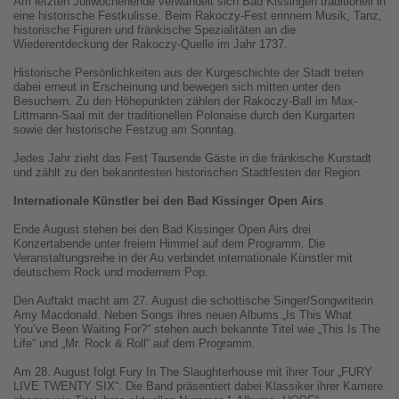
Am letzten Juliwochenende verwandelt sich Bad Kissingen traditionell in
eine historische Festkulisse. Beim Rakoczy-Fest erinnern Musik, Tanz,
historische Figuren und fränkische Spezialitäten an die
Wiederentdeckung der Rakoczy-Quelle im Jahr 1737.
Historische Persönlichkeiten aus der Kurgeschichte der Stadt treten
dabei erneut in Erscheinung und bewegen sich mitten unter den
Besuchern. Zu den Höhepunkten zählen der Rakoczy-Ball im Max-
Littmann-Saal mit der traditionellen Polonaise durch den Kurgarten
sowie der historische Festzug am Sonntag.
Jedes Jahr zieht das Fest Tausende Gäste in die fränkische Kurstadt
und zählt zu den bekanntesten historischen Stadtfesten der Region.
Internationale Künstler bei den Bad Kissinger Open Airs
Ende August stehen bei den Bad Kissinger Open Airs drei
Konzertabende unter freiem Himmel auf dem Programm. Die
Veranstaltungsreihe in der Au verbindet internationale Künstler mit
deutschem Rock und modernem Pop.
Den Auftakt macht am 27. August die schottische Singer/Songwriterin
Amy Macdonald. Neben Songs ihres neuen Albums „Is This What
You’ve Been Waiting For?“ stehen auch bekannte Titel wie „This Is The
Life“ und „Mr. Rock & Roll“ auf dem Programm.
Am 28. August folgt Fury In The Slaughterhouse mit ihrer Tour „FURY
LIVE TWENTY SIX“.
Die Band präsentiert dabei Klassiker ihrer Karriere