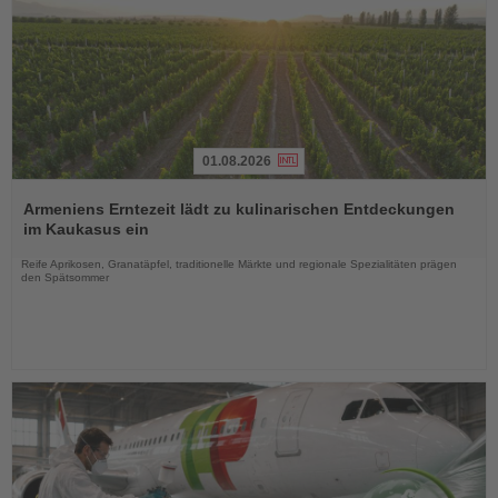
01.08.2026
Lesen
Sie
Armeniens Erntezeit lädt zu kulinarischen Entdeckungen
die
im Kaukasus ein
Nachrichten
Reife Aprikosen, Granatäpfel, traditionelle Märkte und regionale Spezialitäten prägen
den Spätsommer