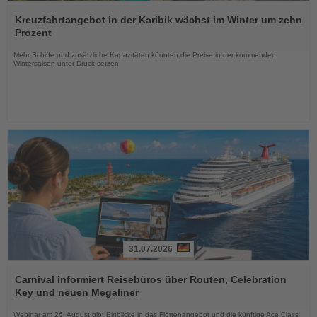
Lesen
Sie
Kreuzfahrtangebot in der Karibik wächst im Winter um zehn
die
Prozent
Nachrichten
Mehr Schiffe und zusätzliche Kapazitäten könnten die Preise in der kommenden
Wintersaison unter Druck setzen
31.07.2026
Lesen
Sie
Carnival informiert Reisebüros über Routen, Celebration
die
Key und neuen Megaliner
Nachrichten
Webinar am 26. August gibt Einblicke in das Flottenangebot und die künftige Ace Class