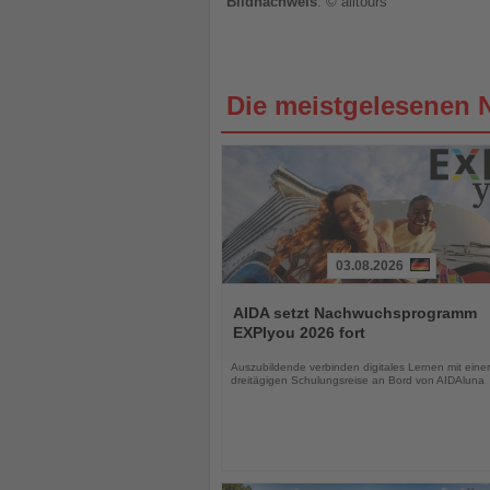
Bildnachweis
: © alltours
Die meistgelesenen 
03.08.2026
Lesen
Sie
AIDA setzt Nachwuchsprogramm
die
EXPIyou 2026 fort
Nachrichten
Auszubildende verbinden digitales Lernen mit einer
dreitägigen Schulungsreise an Bord von AIDAluna