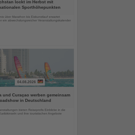
hstan lockt im Herbst mit
rnationalen Sporthöhepunkten
chten
is über Marathon bis Eiskunstlauf erwartet
r ein abwechslungsreicher Veranstaltungskalender
04.08.2026
a und Curaçao werben gemeinsam
Roadshow in Deutschland
chten
anstaltungen bieten Reiseprofis Einblicke in die
aribikinseln und ihre touristischen Angebote