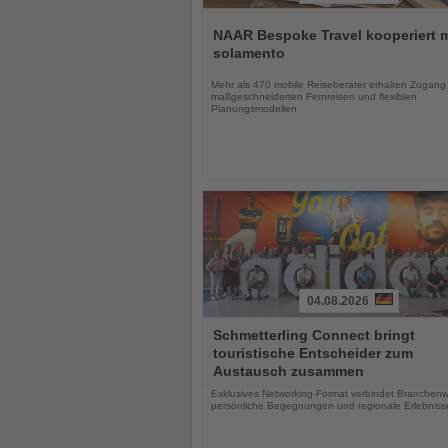
Lesen
Sie
NAAR Bespoke Travel kooperiert m
die
solamento
Nachrichten
Mehr als 470 mobile Reiseberater erhalten Zugang
maßgeschneiderten Fernreisen und flexiblen
Planungsmodellen
04.08.2026
Lesen
Schmetterling Connect bringt
Sie
touristische Entscheider zum
die
Austausch zusammen
Nachrichten
Exklusives Networking-Format verbindet Branchenw
persönliche Begegnungen und regionale Erlebniss