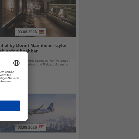
03.08.2026
tial by Dorint Mannheim Taylor
ab sofort buchbar
chten
e Hotel im Taylor Green Business Park verbindet
tsreisen, Stadterlebnisse und Palazzo-Besuche
03.08.2026