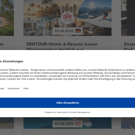
03.08.2026
Lesen
Lesen
Sie
Sie
in
DERTOUR Hotels & Resorts bauen
Essen
die
die
Winterangebot deutlich aus
Park 
Nachrichten
Nachri
a
Neue Hotels, innovative Konzepte und zusätzliche
Das neu
raktiv
Erlebnisse erweitern das Markenportfolio für die
Geschäf
Wintersaison 2026/27
04.08.2026
Lesen
Lesen