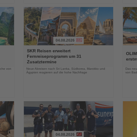
04.08.2026
Lesen
Lesen
SKR Reisen erweitert
Sie
Sie
OLIM
Fernreiseprogramm um 31
die
die
erst
Zusatztermine
Nachrichten
Nachri
oche von
Neue Abreisen nach Sri Lanka, Südkorea, Marokko und
Das neue
Ägypten reagieren auf die hohe Nachfrage
von Bad
04.08.2026