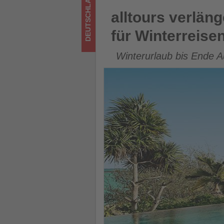
DEUTSCHLAND
im
alltours verlängert kostenfr
alltours verlän
Tourismus
für Winterreise
los
Winterurlaub bis Ende 
ist!