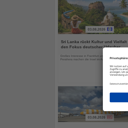
03.08.2026
Lesen
Sie
Sri Lanka rückt Kultur und Vielfalt 
die
den Fokus deutscher Urlauber
Nachrichten
Großes Interesse in Frankfurt und das Kandy Esal
Perahera machen die Insel im August besonders att
03.08.2026
Lesen