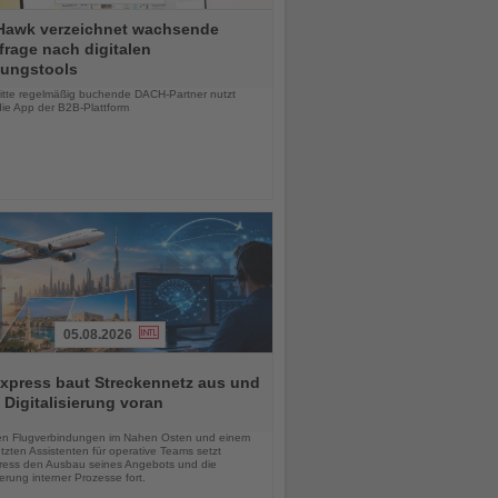
Hawk verzeichnet wachsende
rage nach digitalen
ungstools
chten
ritte regelmäßig buchende DACH-Partner nutzt
die App der B2B-Plattform
05.08.2026
xpress baut Streckennetz aus und
t Digitalisierung voran
chten
en Flugverbindungen im Nahen Osten und einem
tzten Assistenten für operative Teams setzt
ess den Ausbau seines Angebots und die
sierung interner Prozesse fort.