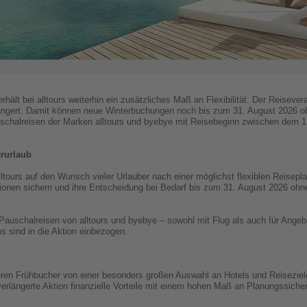
erhält bei alltours weiterhin ein zusätzliches Maß an Flexibilität. Der Reisever
gert. Damit können neue Winterbuchungen noch bis zum 31. August 2026 ohn
Pauschalreisen der Marken alltours und byebye mit Reisebeginn zwischen dem
erurlaub
alltours auf den Wunsch vieler Urlauber nach einer möglichst flexiblen Reisep
tionen sichern und ihre Entscheidung bei Bedarf bis zum 31. August 2026 ohn
e Pauschalreisen von alltours und byebye – sowohl mit Flug als auch für Angeb
s sind in die Aktion einbezogen.
itieren Frühbucher von einer besonders großen Auswahl an Hotels und Reisezie
erlängerte Aktion finanzielle Vorteile mit einem hohen Maß an Planungssicher