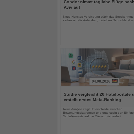
Sie
Condor nimmt tägliche Flüge nach
die
Aviv auf
Nachrichten
Neue Nonstop-Verbindung stärkt das Streckennetz
verbessert die Anbindung zwischen Deutschland un
04.08.2026
Lesen
Sie
Studie vergleicht 20 Hotelportale 
die
erstellt erstes Meta-Ranking
Nachrichten
Neue Analyse zeigt Unterschiede zwischen
Bewertungsplattformen und untersucht den Einflus
Schlafkomforts auf die Gästezufriedenheit