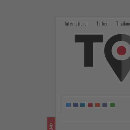
alltours
verlängert
International
Türkei
Thailan
kostenfreie
Storno-
und
Umbuchungsaktion
für
Winterreisen
-
Wissen,
was