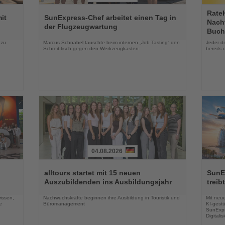
Lesen
Lesen
Rate
Sie
Sie
it
SunExpress-Chef arbeitet einen Tag in
Nachf
die
die
der Flugzeugwartung
Buch
Nachrichten
Nachri
 zu
Marcus Schnabel tauschte beim internen „Job Tasting“ den
Jeder d
Schreibtisch gegen den Werkzeugkasten
bereits 
04.08.2026
Lesen
Lesen
Sie
Sie
alltours startet mit 15 neuen
SunE
die
die
Auszubildenden ins Ausbildungsjahr
treib
Nachrichten
Nachri
issen,
Nachwuchskräfte beginnen ihre Ausbildung in Touristik und
Mit neu
e
Büromanagement
KI-gestü
SunExpr
Digitali