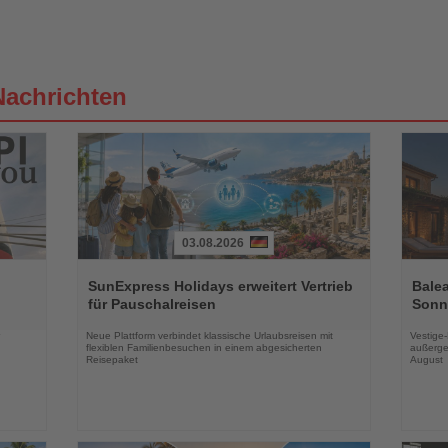
Nachrichten
03.08.2026
Lesen
Lesen
Sie
Sie
SunExpress Holidays erweitert Vertrieb
Balea
die
die
für Pauschalreisen
Sonne
Nachrichten
Nachri
Neue Plattform verbindet klassische Urlaubsreisen mit
Vestige
flexiblen Familienbesuchen in einem abgesicherten
außerge
Reisepaket
August