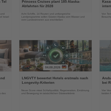
Sie
Sie
 Tel
Princess Cruises plant 185 Alaska-
Kasac
die
die
Abfahrten für 2028
inte
Nachrichten
Nachri
 und
Acht Schiffe, 14 Routen und umfangreiche
Von Tenn
d Israel
Landprogramme sollen Gästen Alaska vom Wasser und
Besuche
vom Landesinneren aus erschließen
04.08.2026
Lesen
Lesen
Sie
Sie
und
LNGVTY bewertet Hotels erstmals nach
Arub
die
die
Longevity-Kriterien
bei 
Nachrichten
Nachri
Neuer Score misst Schlafqualität, Regeneration, Ernährung
Vier Ver
s des
und Bewegung im tatsächlichen Gästeerlebnis
beiden K