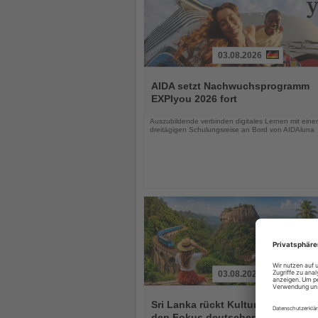
03.08.2026
Lesen
Sie
AIDA setzt Nachwuchsprogramm
die
EXPIyou 2026 fort
Nachrichten
Auszubildende verbinden digitales Lernen mit einer
dreitägigen Schulungsreise an Bord von AIDAluna
03.08.2026
Lesen
Sie
Sri Lanka rückt Kultur und Vielfalt 
die
den Fokus deutscher Urlauber