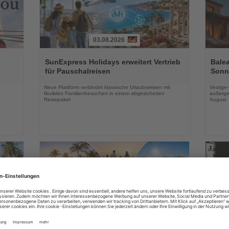
03.08.2026
Lesen
Lesen
Sie
Sie
SunExpress Holidays erweitert Vertrieb
Balea
die
die
für Pauschalreisen
Sonne
Nachrichten
Nachri
Neue Plattform verbindet klassische Urlaubsreisen mit
Vestige
flexiblen Familienbesuchen in einem abgesicherten
außerge
Reisepaket
August
03.08.2026
Lesen
Lesen
Sie
Sie
in
DERTOUR Hotels & Resorts bauen
Essen
die
die
Winterangebot deutlich aus
Park 