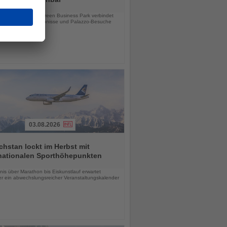
chten
e Hotel im Taylor Green Business Park verbindet
tsreisen, Stadterlebnisse und Palazzo-Besuche
03.08.2026
hstan lockt im Herbst mit
rnationalen Sporthöhepunkten
chten
is über Marathon bis Eiskunstlauf erwartet
r ein abwechslungsreicher Veranstaltungskalender