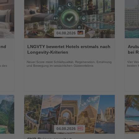
04.08.2026
Lesen
Lesen
Sie
Sie
und
LNGVTY bewertet Hotels erstmals nach
Arub
die
die
Longevity-Kriterien
bei 
Nachrichten
Nachri
Neuer Score misst Schlafqualität, Regeneration, Ernährung
Vier Ver
s des
und Bewegung im tatsächlichen Gästeerlebnis
beiden K
04.08.2026
Lesen
Lesen