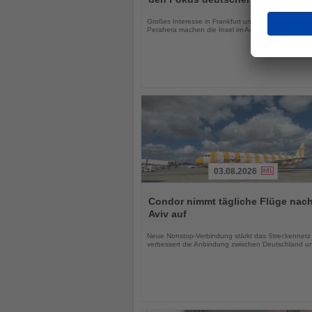
Nachrichten
Großes Interesse in Frankfurt und das Kandy Esal
Perahera machen die Insel im August besonders att
03.08.2026
Lesen
Sie
Condor nimmt tägliche Flüge nach
die
Aviv auf
Nachrichten
Neue Nonstop-Verbindung stärkt das Streckennetz
verbessert die Anbindung zwischen Deutschland un