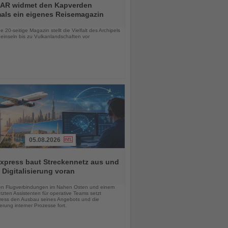
AR widmet den Kapverden
mals ein eigenes Reisemagazin
chten
 20-seitige Magazin stellt die Vielfalt des Archipels
einseln bis zu Vulkanlandschaften vor
05.08.2026
xpress baut Streckennetz aus und
t Digitalisierung voran
chten
en Flugverbindungen im Nahen Osten und einem
tzten Assistenten für operative Teams setzt
ess den Ausbau seines Angebots und die
sierung interner Prozesse fort.