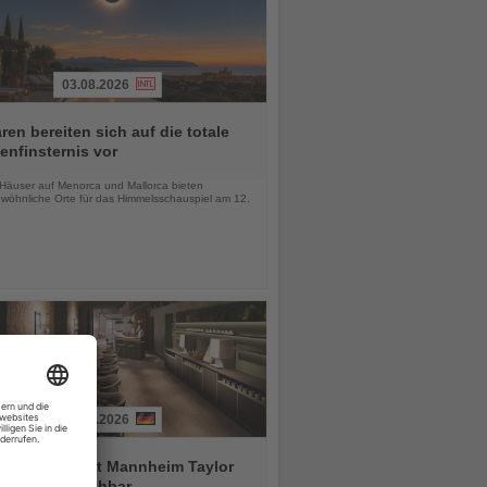
03.08.2026
ren bereiten sich auf die totale
nfinsternis vor
chten
-Häuser auf Menorca und Mallorca bieten
wöhnliche Orte für das Himmelsschauspiel am 12.
03.08.2026
tial by Dorint Mannheim Taylor
ab sofort buchbar