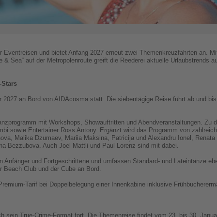
 Eventreisen und bietet Anfang 2027 erneut zwei Themenkreuzfahrten an. Mit 
& Sea“ auf der Metropolenroute greift die Reederei aktuelle Urlaubstrends a
-Stars
ar 2027 an Bord von AIDAcosma statt. Die siebentägige Reise führt ab und bi
Tanzprogramm mit Workshops, Showauftritten und Abendveranstaltungen. Zu 
mbi sowie Entertainer Ross Antony. Ergänzt wird das Programm von zahlreich
va, Malika Dzumaev, Mariia Maksina, Patricija und Alexandru Ionel, Renata 
a Bezzubova. Auch Joel Mattli und Paul Lorenz sind mit dabei.
 an Anfänger und Fortgeschrittene und umfassen Standard- und Lateintänze eb
er Beach Club und der Cube an Bord.
 Premium-Tarif bei Doppelbelegung einer Innenkabine inklusive Frühbucherer
ch sein True-Crime-Format fort. Die Themenreise findet vom 23. bis 30. Janu