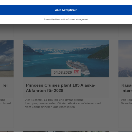
Nachrichten
Nachri
a
Neue Hotels, innovative Konzepte und zusätzliche
Das neu
raktiv
Erlebnisse erweitern das Markenportfolio für die
Geschäf
Wintersaison 2026/27
04.08.2026
Lesen
Lesen
Sie
Sie
 Tel
Princess Cruises plant 185 Alaska-
Kasac
die
die
Abfahrten für 2028
inte
Nachrichten
Nachri
 und
Acht Schiffe, 14 Routen und umfangreiche
Von Tenn
d Israel
Landprogramme sollen Gästen Alaska vom Wasser und
Besuche
vom Landesinneren aus erschließen