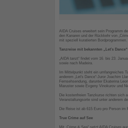
AIDA Cruises erweitert sein Programm der
den Kanaren und der Rückkehr von „Crime 
mit speziell kuratierten Bordprogrammen.
Tanzreise mit bekannten „Let's Dance“
„AIDA tanzt“ findet vom 16. bis 23. Janu
sowie nach Madeira.
Im Mittelpunkt steht ein umfangreiches 
anderem „Let's Dance“-Juror Joachim Lla
Fernsehsendung, darunter Ekaterina Leono
Maruster sowie Evgeny Vinokurov und Nin
Die kostenfreien Tanzkurse richten sich
Veranstaltungsorte sind unter anderem d
Die Reise ist ab 615 Euro pro Person im
True Crime auf See
Mit „Crime & Sea“ setzt AIDA Cruises au