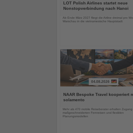
Sie
LOT Polish Airlines startet neue
die
Nonstopverbindung nach Hanoi
Nachrichten
Ab Ende März 2027 fliegt die Airline dreimal pro W
Warschau in die vietnamesische Hauptstadt
04.08.2026
Lesen
Sie
NAAR Bespoke Travel kooperiert m
die
solamento
Nachrichten
Mehr als 470 mobile Reiseberater erhalten Zugang
maßgeschneiderten Fernreisen und flexiblen
Planungsmodellen