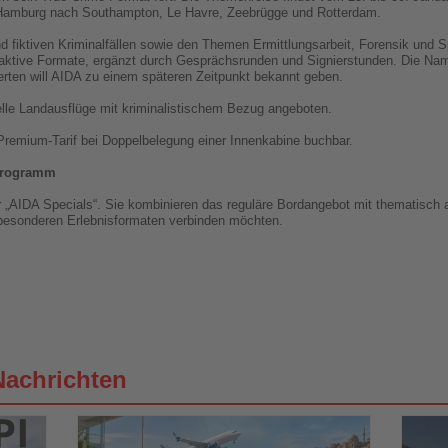
s Hamburg nach Southampton, Le Havre, Zeebrügge und Rotterdam.
 fiktiven Kriminalfällen sowie den Themen Ermittlungsarbeit, Forensik und 
aktive Formate, ergänzt durch Gesprächsrunden und Signierstunden. Die Na
rten will AIDA zu einem späteren Zeitpunkt bekannt geben.
e Landausflüge mit kriminalistischem Bezug angeboten.
Premium-Tarif bei Doppelbelegung einer Innenkabine buchbar.
programm
r „AIDA Specials“. Sie kombinieren das reguläre Bordangebot mit thematisch
t besonderen Erlebnisformaten verbinden möchten.
Nachrichten