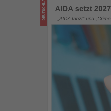
DEUTSCHLAND
im
AIDA setzt 2027 auf Tanz un
AIDA setzt 2027
Tourismus
„AIDA tanzt“ und „Crime
los
ist!