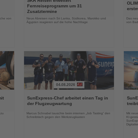
SKR Reisen erweitert
Sie
Sie
OLIM
Fernreiseprogramm um 31
die
die
erst
Zusatztermine
Nachrichten
Nachri
oche von
Neue Abreisen nach Sri Lanka, Südkorea, Marokko und
Das neue
Ägypten reagieren auf die hohe Nachfrage
von Bad
04.08.2026
Lesen
Lesen
Sie
Sie
it
SunExpress-Chef arbeitet einen Tag in
SunE
die
die
der Flugzeugwartung
treib
Nachrichten
Nachri
 zu
Marcus Schnabel tauschte beim internen „Job Tasting“ den
Mit neu
Schreibtisch gegen den Werkzeugkasten
KI-gestü
SunExpr
Digitali