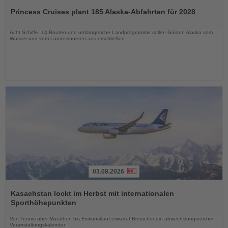
Sie
Princess Cruises plant 185 Alaska-Abfahrten für 2028
die
Nachrichten
Acht Schiffe, 14 Routen und umfangreiche Landprogramme sollen Gästen Alaska vom
Wasser und vom Landesinneren aus erschließen
03.08.2026
Lesen
Sie
Kasachstan lockt im Herbst mit internationalen
die
Sporthöhepunkten
Nachrichten
Von Tennis über Marathon bis Eiskunstlauf erwartet Besucher ein abwechslungsreicher
Veranstaltungskalender