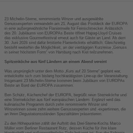
23 Michelin-Sterne, renommierte Winzer und ausgewählte
Genussexperten verwandeln am 21. August das Pooldeck der EUROPA
in eine außergewöhnliche Flaniermeile für Feinschmecker. Anlässlich
des 20. Jubiläums von EUROPAs Beste öffnet Hapag-Lloyd Cruises
das exklusive Gourmetfestival erneut auch für Gäste an Land. Ab dem
30. Juni 2026 sind dafür limitierte Flaniertickets erhältlich. Gleichzeitig
besteht weiterhin die Möglichkeit, an der viertägigen Kurzreise „Genuss
in seiner höchsten Form“ von Hamburg nach Kiel teilzunehmen.
Spitzenköche aus fünf Ländern an einem Abend vereint
Was ursprünglich unter dem Motto „Kurs auf 20 Sterne“ geplant war,
entwickelte sich zum bislang hochkarätigsten Line-up der Veranstaltung.
Insgesamt 23 Michelin-Sterne kommen beim Jubiläum von EUROPAs
Beste an Bord der EUROPA zusammen.
Ben Schütz, Küchenchef der EUROPA, begrüßt neun Sterneköche und
eine Sterneköchin aus fünf europäischen Ländern. Ergänzt wird das
kulinarische Programm durch zehn renommierte Winzer und
Winzerinnen sowie zehn weitere Genussexperten und -expertinnen, die
an ihren Degustationsständen Spezialitäten präsentieren.
Zu den Höhepunkten zählt der Auftritt des Drei-Sterne-Kochs Marco
Müller vom Berliner Restaurant Rutz, dessen Küche für ihre klare
Handschrift und außergewöhnliche Tiefe bekannt ist. Aus der Schweiz