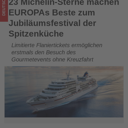
DEUTSCHLAND
23 Michelin-Sterne machen
23 Michelin-Sterne machen EUROPAs Beste zum
Wissen,
Jubiläumsfestival der Spitzenküche
EUROPAs Beste zum
was
Jubiläumsfestival der
im
Spitzenküche
Tourismus
Limitierte Flaniertickets ermöglichen
los
erstmals den Besuch des
ist!
Gourmetevents ohne Kreuzfahrt