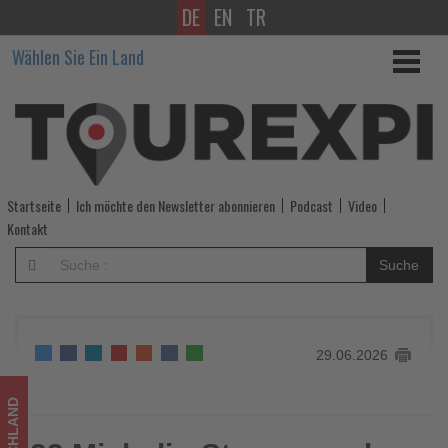
DE
EN
TR
23
Wählen Sie Ein Land
Michelin-
Sterne
machen
EUROPAs
Startseite
Ich möchte den Newsletter abonnieren
Podcast
Video
Beste
Kontakt
zum
Suche
Jubiläumsfestival
der
29.06.2026
Spitzenküche
-