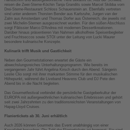
reisen die Zwei-Sterne-Köchin Tanja Grandits sowie Marcel Skibba vom
Drei-Sterne-Restaurant Schloss Schauenstein an. Ebenfalls vertreten
sind unter anderem Thorsten Bender aus Karlsruhe, Jurgen van der
Zalm aus Amsterdam und Thomas Dorfer aus Österreich, die jeweils mit
zwei Michelin-Sternen ausgezeichnet wurden. Für den süßen Abschluss
sorgt Pâtissier Marco D'Andrea mit modernen Dessertkreationen.
Darüber hinaus präsentieren Van Nahmen alkoholfreie Speisenbegleiter
und Fruchtseccos sowie STOI unter der Leitung von Lucki Maurer
besondere kulinarische Konzepte.
Kulinarik trifft Musik und Gastlichkeit
Neben den Gourmetstationen erwartet die Gäste ein
abwechslungsreiches Unterhaltungsprogramm. Wie bereits im
vergangenen Jahr führt Angelina Kirsch durch den Abend. Sängerin
Leslie Clio sorgt mit ihrer markanten Stimme für den musikalischen
Höhepunkt, während die Liveband Heavens Club und DJ Pete den
Abend bis in die Nacht begleiten.
Das Gourmetfestival verbindet die persönliche Gastgeberkultur der
EUROPA mit außergewöhnlichen kulinarischen Erlebnissen und gehört
seit zwei Jahrzehnten zu den traditionsreichsten Veranstaltungen von
Hapag-Lloyd Cruises.
Flaniertickets ab 30. Juni erhältlich
Auch 2026 können Gourmets das Event unabhängig von einer
Kreuzfahrt besuchen. Die Zahl der Flaniertickets ist begrenzt. Sie sind