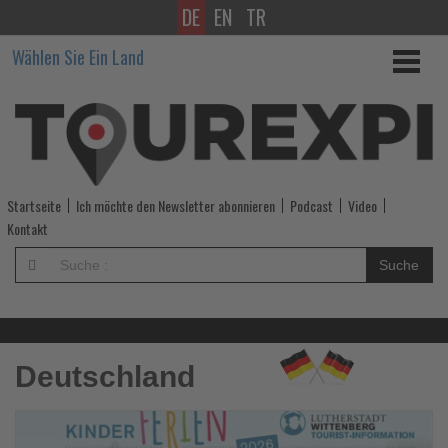
DE
EN
TR
Wissen,
Wählen Sie Ein Land
was
im
Tourismus
los
Startseite
Ich möchte den Newsletter abonnieren
Podcast
Video
ist!
Kontakt
-
Suche
Wissen,
was
Deutschland
im
Tourismus
Lesen
Sie