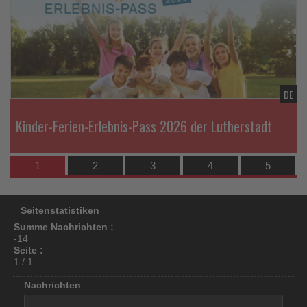
die
los
Nachri
ist!
DE
Gren
Kinder-Ferien-Erlebnis-Pass 2026 der Lutherstadt
Gesc
1
2
3
4
5
Seitenstatistiken
Summe Nachrichten :
-14
Seite :
1 / 1
Nachrichten