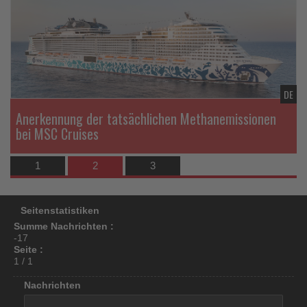
die
di
los
Nachrichten
Na
ist!
DE
DE
n
Anerkennung der tatsächlichen Methanemissionen
bei MSC Cruises
1
2
3
Seitenstatistiken
Summe Nachrichten :
-17
Seite :
1 / 1
Nachrichten