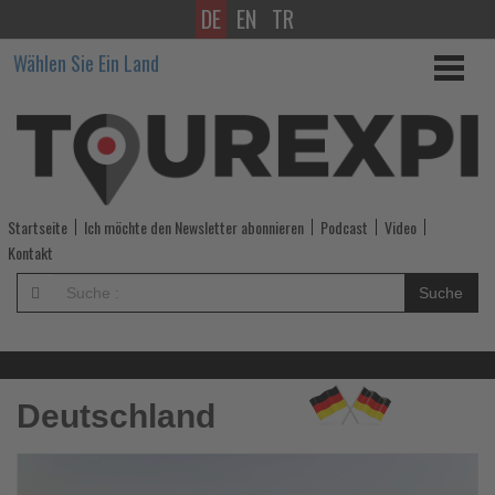
DE
EN
TR
Wissen,
Wählen Sie Ein Land
was
im
Tourismus
los
Startseite
Ich möchte den Newsletter abonnieren
Podcast
Video
ist!
Kontakt
-
Suche
Wissen,
was
Deutschland
im
Tourismus
Lesen
Le
Sie
Si