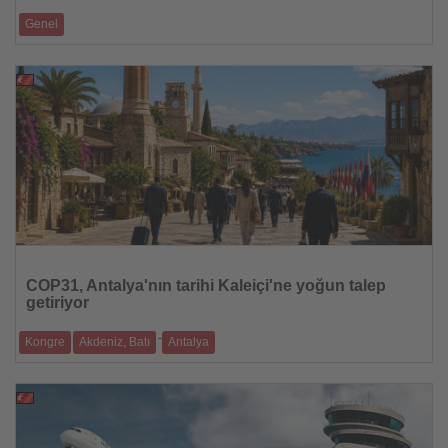
Genel
Şirket siber güvenlik inovasyonu, enerji verimliliği, eğitim ve sorumlu
yapay zekâ al
24.07.2026
Haberi
Oku
COP31, Antalya'nın tarihi Kaleiçi'ne yoğun talep
getiriyor
-
Kongre
Akdeniz, Batı
Antalya
Tarihi otellerde doluluk oranları yüzde 100'e yaklaşırken, sürdürülebilirlik
odakl�
24.07.2026