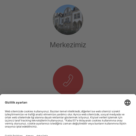
Merkezimiz
Telefon & E-Mail
T. +49 1525 937 14 25
E.
info@tourexpi.com
Copyright 2020 Tourexpi.com - Alle Rechte Vorbehalten