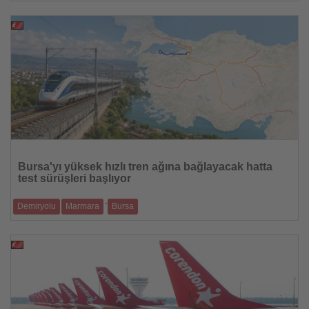
İlk kez düzenlenecek festival, Türkiye ile Balkanlar, Orta Doğu ve
Avrupa'dan caz sana
30.07.2026
Haberi
Oku
Bursa'yı yüksek hızlı tren ağına bağlayacak hatta
test sürüşleri başlıyor
-
Demiryolu
Marmara
Bursa
Ulaştırma ve Altyapı Bakanı Abdulkadir Uraloğlu, Bandırma-Bursa-
Yenişehir-Osmaneli
30.07.2026