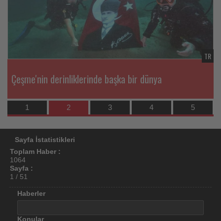
için
turizmde
olup
TR
TR
bitenleri
Çeşme'nin derinliklerinde başka bir dünya
takip
ediyor!
1
2
3
4
5
Sayfa İstatistikleri
Toplam Haber :
1064
Sayfa :
1 / 51
Haberler
Konular