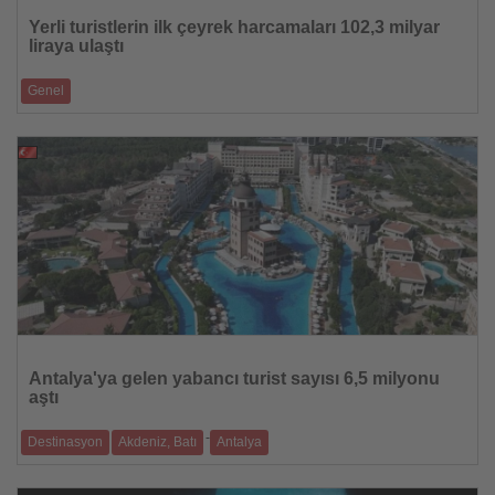
Oku
Yerli turistlerin ilk çeyrek harcamaları 102,3 milyar
liraya ulaştı
Genel
Yurt içi seyahat harcamaları geçen yılın aynı dönemine göre yüzde 33,9
arttı
22.07.2026
Haberi
Oku
Antalya'ya gelen yabancı turist sayısı 6,5 milyonu
aştı
-
Destinasyon
Akdeniz, Batı
Antalya
Yüksek doluluk oranları ve güçlü rezervasyonlar, turizm sezonunun
sonbahara kadar uza