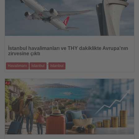
Haberi
Oku
İstanbul havalimanları ve THY dakiklikte Avrupa'nın
zirvesine çıktı
-
Havalimanı
İstanbul
Istanbul
İstanbul Havalimanı ve Sabiha Gökçen ilk iki sırayı alırken, THY
Avrupa'nın en dak
23.07.2026
Haberi