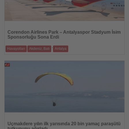
Haberi
Oku
Corendon Airlines Park – Antalyaspor Stadyum İsim
Sponsorluğu Sona Erdi
-
Havayolları
Akdeniz, Batı
Antalya
Dört sezon süren iş birliği, tarafların karşılıklı mutabakatıyla sona
ererken Co
29.07.2026
Haberi
Oku
Uçmakdere yılın ilk yarısında 20 bin yamaç paraşütü
tutkununu ağırladı