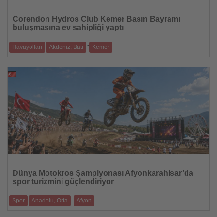
Haberi
Oku
Corendon Hydros Club Kemer Basın Bayramı
buluşmasına ev sahipliği yaptı
-
Havayolları
Akdeniz, Batı
Kemer
Antalya Gazeteciler Cemiyeti üyeleri yeni açılan Corendon Hydros Club
Kemer’de bir ar
28.07.2026
Haberi
Oku
Dünya Motokros Şampiyonası Afyonkarahisar’da
spor turizmini güçlendiriyor
-
Spor
Anadolu, Orta
Afyon
MXGP ve NG Afyon MotoFest, eylül ayında yüz binlerce ziyaretçiyi spor,