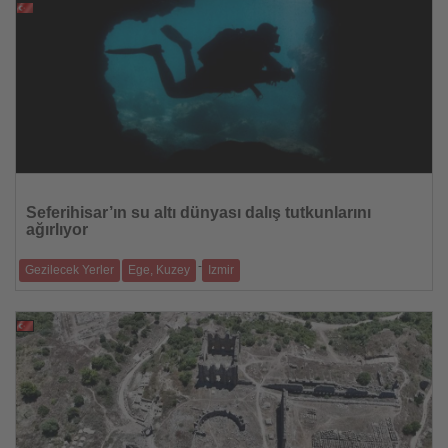
22.07.2026
Haberi
Oku
Seferihisar’ın su altı dünyası dalış tutkunlarını
ağırlıyor
-
Gezilecek Yerler
Ege, Kuzey
Izmir
Berrak koyları, zengin deniz yaşamı ve profesyonel eğitim imkânlarıyla
Seferihisar,
21.07.2026