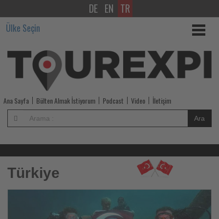
DE
EN
TR
Tourexpi,
Ülke Seçin
sizler
için
turizmde
olup
Ana Sayfa
Bülten Almak İstiyorum
Podcast
Video
İletişim
bitenleri
Ara
takip
ediyor!
-
Türkiye
Tourexpi,
Haberi
Ha
Oku
O
sizler