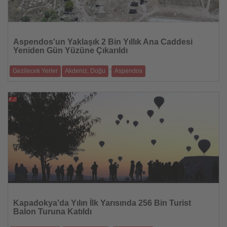
Haberi
Oku
Aspendos'un Yaklaşık 2 Bin Yıllık Ana Caddesi
Yeniden Gün Yüzüne Çıkarıldı
-
Gezilecek Yerler
Akdeniz, Doğu
Aspendos
Antik tiyatro ile akropolisi birbirine bağlayan tarihi güzergâh, kazı
çalışmalarıy
21.07.2026
Haberi
Oku
Kapadokya'da Yılın İlk Yarısında 256 Bin Turist
Balon Turuna Katıldı