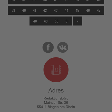
39
40
41
42
43
44
45
46
47
48
49
50
51
»
Adres
Redaktionsbüro
Mainzer Str. 36
55411 Bingen am Rhein