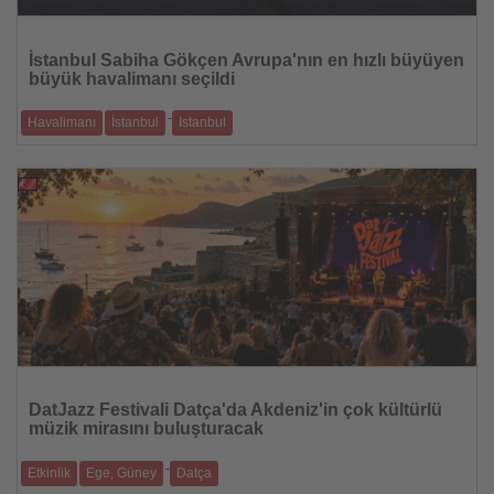
Haberi
Oku
İstanbul Sabiha Gökçen Avrupa'nın en hızlı büyüyen
büyük havalimanı seçildi
-
Havalimanı
İstanbul
Istanbul
ACI Europe raporuna göre Sabiha Gökçen, 2026'nın ilk yarısında yolcu
trafiğinde Avr
30.07.2026
Haberi
Oku
DatJazz Festivali Datça'da Akdeniz'in çok kültürlü
müzik mirasını buluşturacak
-
Etkinlik
Ege, Güney
Datça