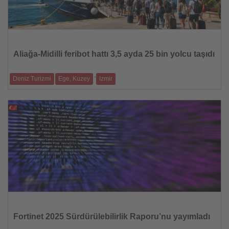
Haberi
Oku
Aliağa-Midilli feribot hattı 3,5 ayda 25 bin yolcu taşıdı
-
Deniz Turizmi
Ege, Kuzey
Izmir
Düzenli seferler Ege’de deniz ulaşımına ilgi görürken bölgesel turizme de
ivme ka
25.07.2026
Haberi
Oku
Fortinet 2025 Sürdürülebilirlik Raporu’nu yayımladı