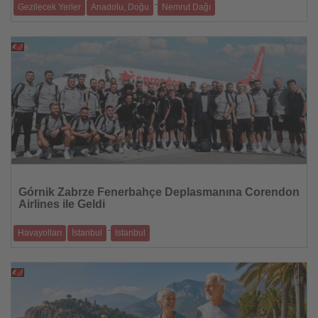
-
Gezilecek Yerler
Anadolu, Doğu
Nemrut Dağı
Olumsuz hava koşullarına rağmen yılın ilk altı ayında 256 bin 777
ziyaretçi Kapado
21.07.2026
Haberi
Oku
Górnik Zabrze Fenerbahçe Deplasmanına Corendon
Airlines ile Geldi
-
Havayolları
İstanbul
Istanbul
Polonya temsilcisi, UEFA Şampiyonlar Ligi ikinci eleme turundaki İstanbul
yolculuğunu s
21.07.2026