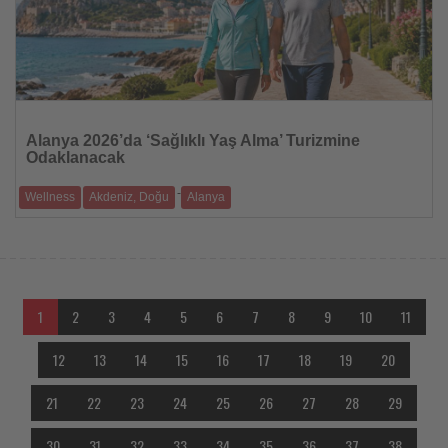
Haberi
Oku
Alanya 2026’da ‘Sağlıklı Yaş Alma’ Turizmine
Odaklanacak
-
Wellness
Akdeniz, Doğu
Alanya
ALTAV, turizmi 12 aya yayma hedefi kapsamında 60 yaş üstü
ziyaretçilere yönelik yeni
1
2
3
4
5
6
7
8
9
10
11
12
13
14
15
16
17
18
19
20
21
22
23
24
25
26
27
28
29
30
31
32
33
34
35
36
37
38