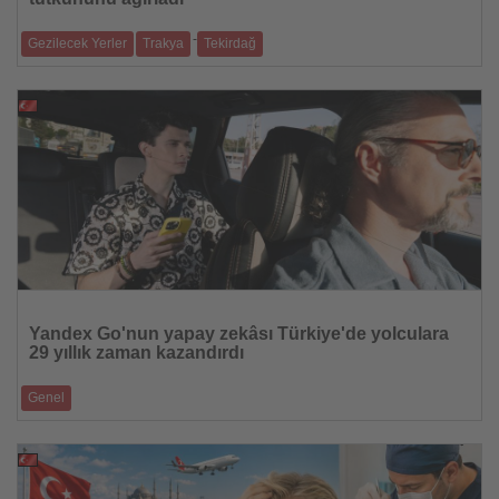
-
Gezilecek Yerler
Trakya
Tekirdağ
Tekirdağ'ın doğa ve macera turizmi merkezi, yıl sonunda 40 bin uçuşa
ulaşmayı hede
29.07.2026
Haberi
Oku
Yandex Go'nun yapay zekâsı Türkiye'de yolculara
29 yıllık zaman kazandırdı
Genel
Yapay zekâ destekli rota optimizasyonu bir yılda 254 bin saatin üzerinde
zaman tasarruf
28.07.2026