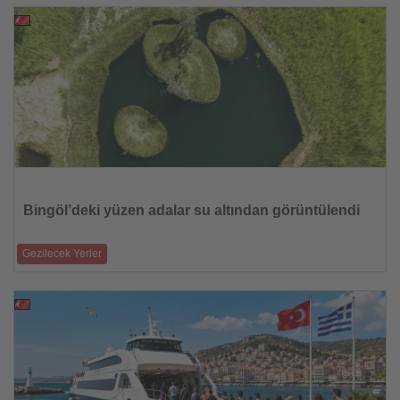
kültür ve eğ
28.07.2026
Haberi
Oku
Bingöl’deki yüzen adalar su altından görüntülendi
Gezilecek Yerler
Belgesel yapımcısı Tahsin Ceylan, Turnalar Gölü’nün su altındaki doğal
yapısın
27.07.2026