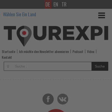
DE
EN
TR
-
Wählen Sie Ein Land
Wissen,
was
im
Tourismus
Startseite
Ich möchte den Newsletter abonnieren
Podcast
Video
los
Kontakt
ist!
Suche